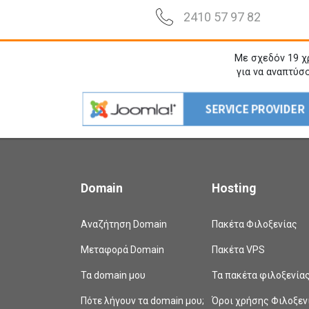
2410 57 97 82
Με σχεδόν 19 χ
για να αναπτύσ
Domain
Hosting
Αναζήτηση Domain
Πακέτα Φιλοξενίας
Μεταφορά Domain
Πακέτα VPS
Τα domain μου
Τα πακέτα φιλοξενία
Πότε λήγουν τα domain μου;
Όροι χρήσης Φιλοξεν