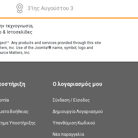
31ης Αυγούστου 3
ην τεχνογνωσία,
p & Ιστοσελίδες
roject™. Any products and services provided through this site
tters, Inc. Use of the Joomla!® name, symbol, logo and
urce Matters, Inc.
ποστήριξη
Ο λογαριασμός μου
omla
Σύνδεση / Είσοδος
ματα Βοήθειας
Δημιουργία Λογαριασμού
τημα Υποστήριξης
Υπενθύμιση Κωδικού
Νέα παραγγελία