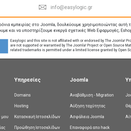
info@easylogic.gr
ρόνια εμπειρίας στο Joomla, δουλεύουμε χρησιμοποιώντας αυτή τ
ουμε και να υποστηρίζουμε ενεργά σχετικές Web Εφαρμογές, Esho
Easylogic and this site is not affiliated with or endorsed by The Joomla! P
are not supported or warrantied by The Joomla! Project or Open Source Ma
related trademarks is permitted under a limited license granted by Open So
Υπηρεσίες
Joomla
Υ
Domains
Αναβάθμιση - Migration
Jo
Hosting
Αύξηση ταχύτητας
Θέ
ς μου
Κατασκευή Ιστοσελίδων
Ασφάλεια Joomla
Αί
ίας
Προώθηση Ιστοσελίδων
Επαναφορά απο hack