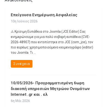
Επείγουσα Ενημέρωση Ασφαλείας
10η Ιούνιος 2026
⚠️ Κρίσιμη Ευπάθεια στο Joomla (JCE Editor) Σας
ενημερώνουμε για μια πολύ σοβαρή ευπάθεια (CVE-
2026-48907) που εντοπίστηκε στο JCE (com_jce), τον
πιο ευρέως χρησιμοποιούμενο κειμενογράφο (editor)
του Joomla. Τι ...
Συνέχεια
10/05/2026- Προγραμματισμένη 6ωρη
διακοπή υπηρεσιών Μητρώου Ονομάτων
Internet .gr και . ελ
6η Μάι 2026