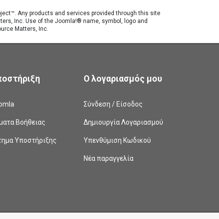
roject™. Any products and services provided through this site
tters, Inc. Use of the Joomla!® name, symbol, logo and
urce Matters, Inc.
ποστήριξη
Ο λογαριασμός μου
omla
Σύνδεση / Είσοδος
ματα Βοήθειας
Δημιουργία Λογαριασμού
τημα Υποστήριξης
Υπενθύμιση Κωδικού
Νέα παραγγελία