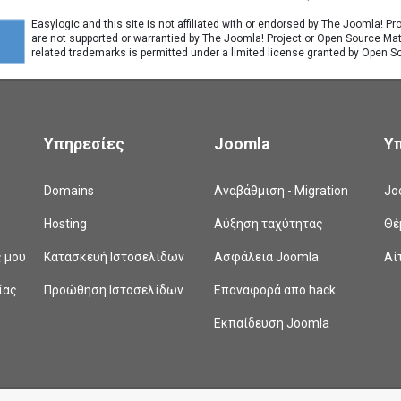
Easylogic and this site is not affiliated with or endorsed by The Joomla! P
are not supported or warrantied by The Joomla! Project or Open Source Ma
related trademarks is permitted under a limited license granted by Open So
Υπηρεσίες
Joomla
Υ
Domains
Αναβάθμιση - Migration
Jo
Hosting
Αύξηση ταχύτητας
Θέ
ς μου
Κατασκευή Ιστοσελίδων
Ασφάλεια Joomla
Αί
ίας
Προώθηση Ιστοσελίδων
Επαναφορά απο hack
Εκπαίδευση Joomla