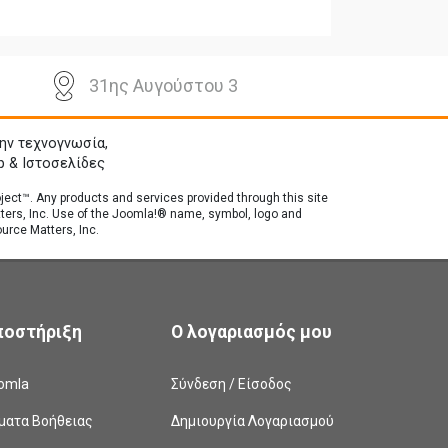
31ης Αυγούστου 3
ην τεχνογνωσία,
p & Ιστοσελίδες
roject™. Any products and services provided through this site
tters, Inc. Use of the Joomla!® name, symbol, logo and
urce Matters, Inc.
ποστήριξη
Ο λογαριασμός μου
omla
Σύνδεση / Είσοδος
ματα Βοήθειας
Δημιουργία Λογαριασμού